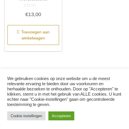
Gewaardeerd
€
13,00
0
uit
5
Toevoegen aan
winkelwagen
We gebruiken cookies op onze website om u de meest
relevante ervaring te bieden door uw voorkeuren en
herhaalde bezoeken te onthouden. Door op "Accepteren" te
klikken, stemt u in met het gebruik van ALLE cookies. U kunt
echter naar "Cookie-instellingen" gaan om gecontroleerde
toestemming te geven.
Copyright © 2026 Jewel 31 Alle rechten voorbehouden.
|
0
Thema:
NewStore
door ThemeFarmer
Cookie instellingen
Accepteren