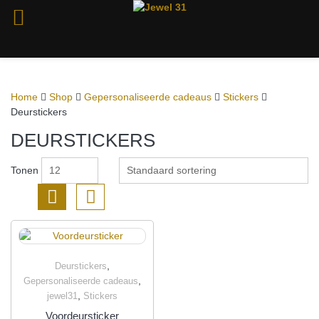
Ga
naar
de
Home
Shop
Gepersonaliseerde cadeaus
Stickers
inhoud
Deurstickers
DEURSTICKERS
Tonen
,
Deurstickers
Quick View
,
Gepersonaliseerde cadeaus
,
jewel31
Stickers
Voordeursticker