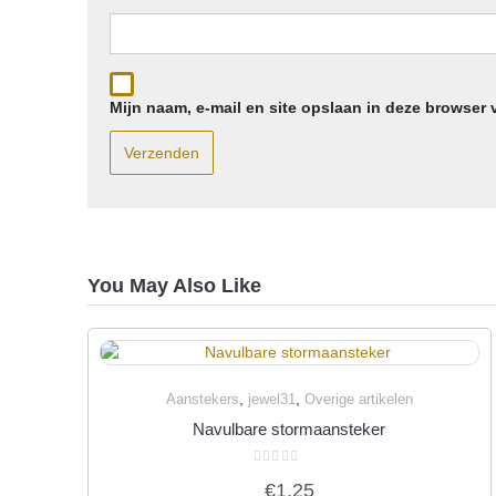
Mijn naam, e-mail en site opslaan in deze browser 
You May Also Like
,
,
Aanstekers
jewel31
Overige artikelen
Quick View
Navulbare stormaansteker
Gewaardeerd
€
1,25
0