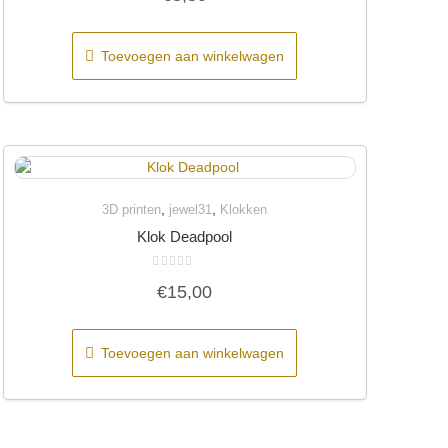
uit
5
Toevoegen aan winkelwagen
,
,
3D printen
jewel31
Klokken
Quick View
Klok Deadpool
Gewaardeerd
€
15,00
0
uit
5
Toevoegen aan winkelwagen