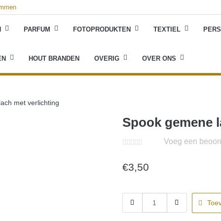
rummen
N
PARFUM
FOTOPRODUKTEN
TEXTIEL
PERS
EN
HOUT BRANDEN
OVERIG
OVER ONS
ch met verlichting
Spook gemene la
Voeg een beoord
€
3,50
Spook
Toe
gemene
lach