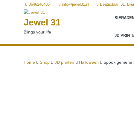
Ga
0646246406
info@jewel31.nl
Beatrixlaan 31, B
naar
de
SIERADE
Jewel 31
inhoud
Blings your life
3D PRINT
Home
Shop
3D printen
Halloween
Spook gemene la