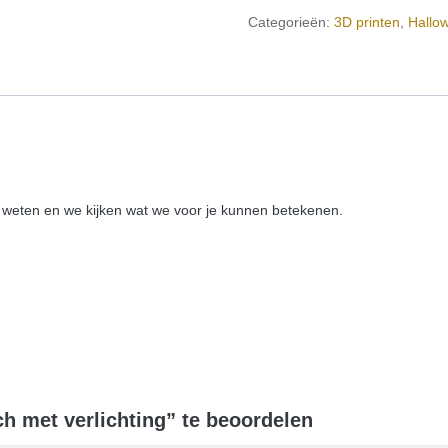
met
Categorieën:
3D printen
,
Hallo
verlichting
hoeveelheid
ns weten en we kijken wat we voor je kunnen betekenen.
 met verlichting” te beoordelen