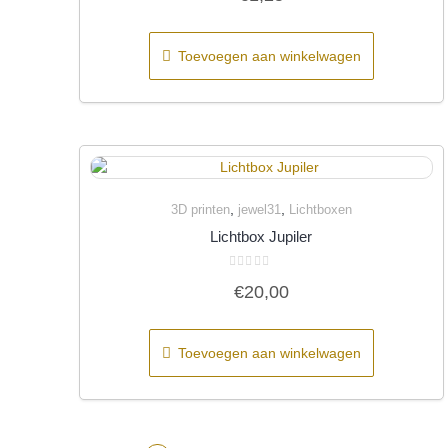
uit
5
Toevoegen aan winkelwagen
,
,
3D printen
jewel31
Lichtboxen
Quick View
Lichtbox Jupiler
Gewaardeerd
€
20,00
0
uit
5
Toevoegen aan winkelwagen