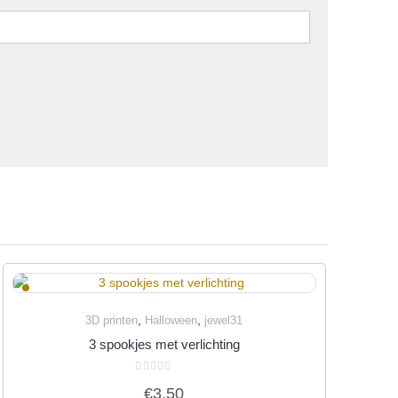
,
,
3D printen
Halloween
jewel31
Quick View
3 spookjes met verlichting
Gewaardeerd
€
3,50
0