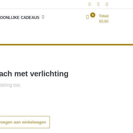
0
Totaal
OONLIJKE CADEAUS
€
0,00
ch met verlichting
eling toe.
voegen aan winkelwagen