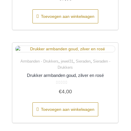
uit
5
Toevoegen aan winkelwagen
,
,
,
Armbanden - Drukkers
jewel31
Sieraden
Sieraden -
Quick View
Drukkers
Drukker armbanden goud, zilver en rosé
Gewaardeerd
€
4,00
0
uit
5
Toevoegen aan winkelwagen