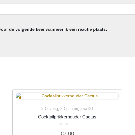
voor de volgende keer wanneer ik een reactie plaats.
,
,
3D overig
3D printen
jewel31
Quick View
Cocktailprikkerhouder Cactus
Gewaardeerd
€
7,00
0