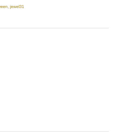
ween
,
jewel31