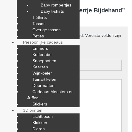
Baby rompertjes
Wees de eerste om “Rompertje Bijdehand”
Baby t-shirts
T-Shirts
te beoordelen
Tassen
Overige tassen
Je e-mailadres wordt niet gepubliceerd.
Vereiste velden zijn
Petjes
gemarkeerd met
*
Persoonlijke cadeaus
Emmers
Je waardering
*
Kofferlabel
Snoeppotten
Kaarsen
Wijnkoeler
Je beoordeling
*
Tuinartikelen
Deurmatten
Cadeaus Meesters en
Juffen
Stickers
3D printen
Lichtboxen
Klokken
Dieren