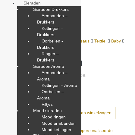
Sieraden
Sieraden Drukkers
Armbanden –
Drukkers
Ga
Kettingen –
naar
Drukkers
de
Home
Shop
Gepersonaliseerde cadeaus
Oorbellen -
Textiel
Baby
inhoud
Baby rompertjes
Drukkers
Rompertje Bijdehand
Ringen –
Drukkers
Rompertje Bijdehand
Sieraden Aroma
Armbanden –
Voeg een beoordeling toe.
Aroma
Kettingen – Aroma
€
6,00
Oorbellen –
Aroma
Viltjes
Rompertje
Mood sieraden
Toevoegen aan winkelwagen
Bijdehand
Mood ringen
hoeveelheid
Mood armbanden
Mood kettingen
Categorieën:
Baby
,
Baby rompertjes
,
Gepersonaliseerde