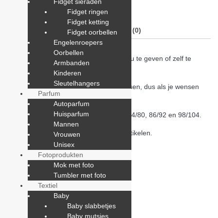
Fidget sieraden
cadeaus
,
jewel31
,
Textiel
Fidget ringen
Fidget ketting
Beschrijving
Beoordelingen (0)
Fidget oorbellen
Engelenroepers
Oorbellen
Een leuk rompertje om als kraam cadeau te geven of zelf te
Armbanden
kopen voor je kindje.
Kinderen
Sleutelhangers
De tekst en kleur zijn geheel aan te passen, dus als je wensen
Parfum
hebt laat het weten!
Autoparfum
Huisparfum
Verkrijgbaar in de maten 50/56, 62/68, 74/80, 86/92 en 98/104.
Mannen
Kijk ook eens naar onze andere baby artikelen.
Vrouwen
Unisex
Fotoprodukten
Mok met foto
Tumbler met foto
Beoordelingen
Textiel
Baby
Er zijn nog geen beoordelingen.
Baby slabbetjes
Baby mutsjes