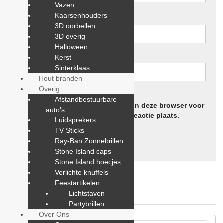
Vazen
Naam
*
Kaarsenhouders
3D oorbellen
3D overig
Halloween
E-mail
*
Kerst
Sinterklaas
Hout branden
Overig
Afstandbestuurbare
Mijn naam, e-mail en site opslaan in deze browser voor
auto’s
de volgende keer wanneer ik een reactie plaats.
Luidsprekers
TV Sticks
Ray-Ban Zonnebrillen
Stone Island caps
Stone Island hoedjes
Verlichte knuffels
Feestartikelen
Lichtstaven
You May Also Like
Partybrillen
Over Ons